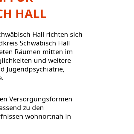
CH HALL
hwäbisch Hall richten sich
dkreis Schwäbisch Hall
teten Räumen mitten im
lichkeiten und weitere
d Jugendpsychiatrie,
e.
nden Versorgungsformen
passend zu den
rfnissen wohnortnah in