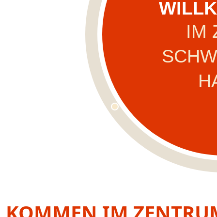
WILL
FACHL
IM
PERSÖN
SCHW
IHRE G
H
LLKOMMEN IM ZENTRU