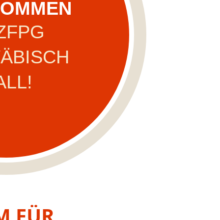
KOMMEN
ICH UND
 ZFPG
LICH FÜR
ÄBISCH
ESUNDHEIT
ALL!
M FÜR