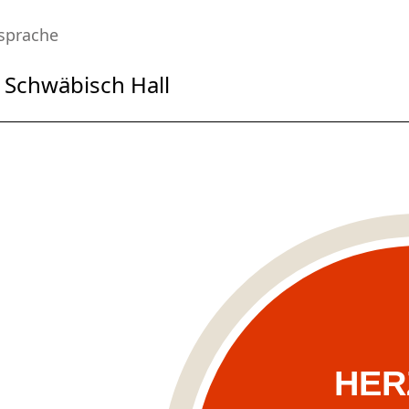
sprache
 Schwäbisch Hall
HER
UNSER 